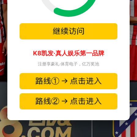
K8凯发·真人娱乐第一品牌
注册享豪礼·体育电子，亿万奖池